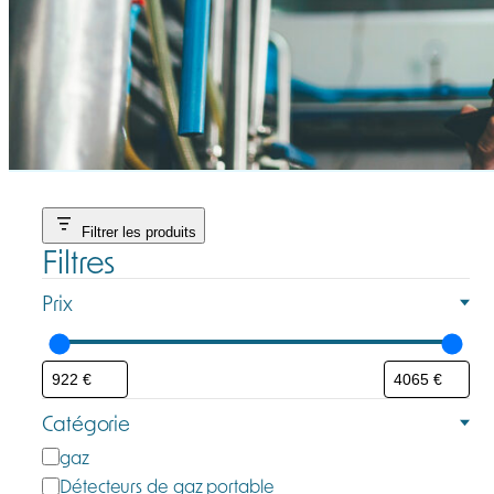
Filtrer les produits
Filtres
Prix
Catégorie
C
gaz
a
Détecteurs de gaz portable