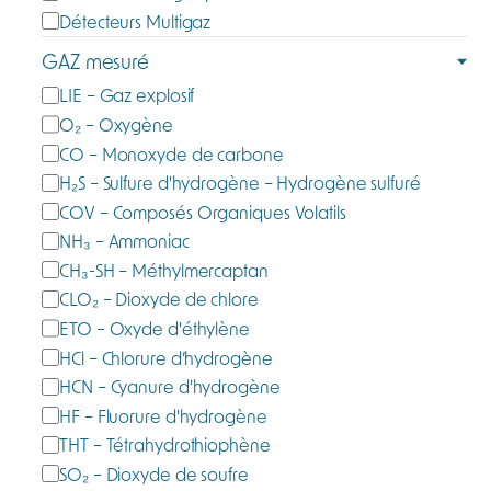
t
Détecteurs Multigaz
é
GAZ mesuré
g
G
LIE – Gaz explosif
o
a
O₂ – Oxygène
r
z
CO – Monoxyde de carbone
i
m
e
H₂S – Sulfure d'hydrogène – Hydrogène sulfuré
e
COV – Composés Organiques Volatils
s
NH₃ – Ammoniac
u
CH₃-SH – Méthylmercaptan
r
CLO₂ – Dioxyde de chlore
é
ETO – Oxyde d'éthylène
HCl – Chlorure d’hydrogène
HCN – Cyanure d'hydrogène
HF – Fluorure d'hydrogène
THT – Tétrahydrothiophène
SO₂ – Dioxyde de soufre