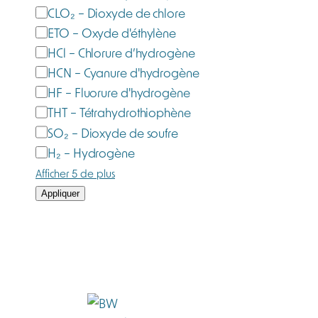
CLO₂ – Dioxyde de chlore
ETO – Oxyde d'éthylène
HCl – Chlorure d’hydrogène
HCN – Cyanure d'hydrogène
HF – Fluorure d'hydrogène
THT – Tétrahydrothiophène
SO₂ – Dioxyde de soufre
H₂ – Hydrogène
Afficher 5 de plus
Appliquer