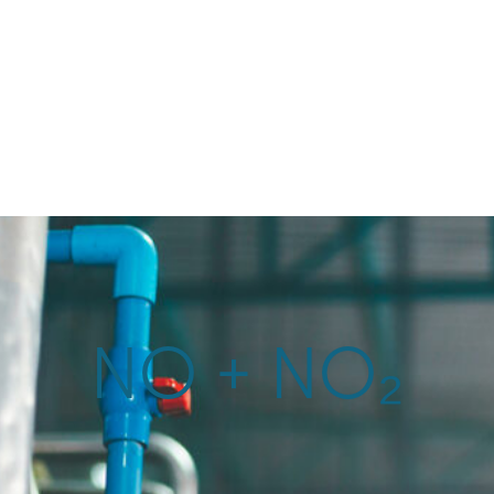
poussière
services
NO + NO₂