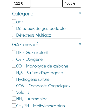
Catégorie
C
gaz
a
Détecteurs de gaz portable
t
Détecteurs Multigaz
é
GAZ mesuré
g
G
LIE – Gaz explosif
o
a
O₂ – Oxygène
r
z
CO – Monoxyde de carbone
i
m
H₂S – Sulfure d'hydrogène –
e
e
Hydrogène sulfuré
s
COV – Composés Organiques
u
Volatils
r
NH₃ – Ammoniac
é
CH₃-SH – Méthylmercaptan