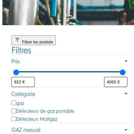
Filtrer les produits
Filtres
Prix
Catégorie
C
gaz
a
Détecteurs de gaz portable
t
Détecteurs Multigaz
é
GAZ mesuré
g