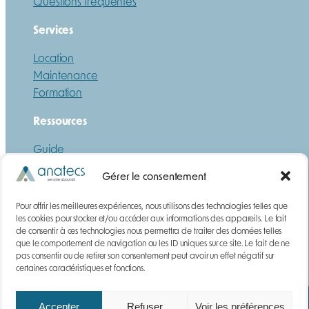
Questions fréquentes
Services
Location
Maintenance
Formation
Ressources
Guide
Téléchargements
Gérer le consentement
DEMANDE DE DEVIS
Pour offrir les meilleures expériences, nous utilisons des technologies telles que
Gaz
les cookies pour stocker et/ou accéder aux informations des appareils. Le fait
de consentir à ces technologies nous permettra de traiter des données telles
Poussières
que le comportement de navigation ou les ID uniques sur ce site. Le fait de ne
Contact
pas consentir ou de retirer son consentement peut avoir un effet négatif sur
certaines caractéristiques et fonctions.
Accepter
Refuser
Voir les préférences
Mentions légales
Paiements | Livraison | CGV