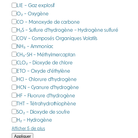
G
LIE – Gaz explosif
o
a
O₂ – Oxygène
r
z
CO – Monoxyde de carbone
i
m
e
H₂S – Sulfure d'hydrogène – Hydrogène sulfuré
e
COV – Composés Organiques Volatils
s
NH₃ – Ammoniac
u
CH₃-SH – Méthylmercaptan
r
CLO₂ – Dioxyde de chlore
é
ETO – Oxyde d'éthylène
HCl – Chlorure d’hydrogène
HCN – Cyanure d'hydrogène
HF – Fluorure d'hydrogène
THT – Tétrahydrothiophène
SO₂ – Dioxyde de soufre
H₂ – Hydrogène
Afficher 5 de plus
Appliquer