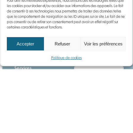
Pour offrir les meilleures expériences, nous utilisons des technologies telles que
les cookies pour stocker et/ou accéder aux informations des appareils. Le fait
de consentir à ces technologies nous permettra de traiter des données telles
Anatecs
que le comportement de navigation ou les ID uniques sur ce site. Le fait de ne
pas consentir ou de retirer son consentement peut avoir un effet négatif sur
Qui sommes-nous ?
certaines caractéristiques et fonctions.
Notre histoire
Actualités
Accepter
Refuser
Voir les préférences
Carrières
Questions fréquentes
Politique de cookies
Services
Gérer le consentement
Location
Maintenance
Formation
Ressources
Guide
Téléchargements