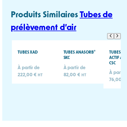
Produits Similaires
Tubes de
prélèvement d’air
®
TUBES XAD
TUBES ANASORB
TUBES C
SKC
ACTIF A
CSC
À partir de
À partir de
À partir
222,00
€
82,00
€
HT
HT
76,00
€