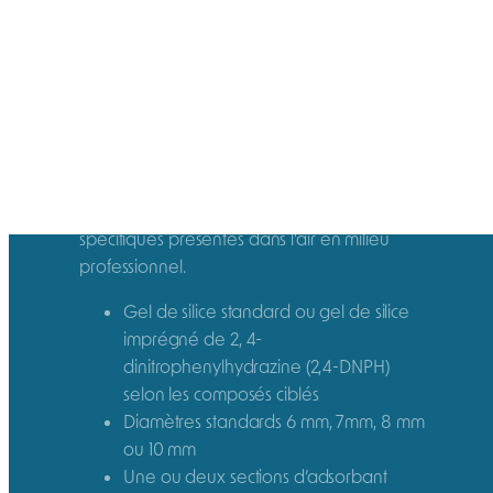
Description
Les tubes de prélèvement gel de silice SKC
sont des tubes d’adsorption conçus pour le
prélèvement des composés organiques
polaires, de certaines amines, des alcools,
des aldéhydes et d’autres substances
spécifiques présentes dans l’air en milieu
professionnel.
Gel de silice standard ou gel de silice
imprégné de 2, 4-
dinitrophenylhydrazine (2,4-DNPH)
selon les composés ciblés
Diamètres standards 6 mm, 7mm, 8 mm
ou 10 mm
Une ou deux sections d’adsorbant