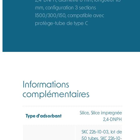
mm, configuration 3 sections
1500/300/150, compatible avec
protège-tube de type C
Informations
complémentaires
Silice, Silice impregnée
Type d’adsorbant
2,4-DNPH
SKC 226-10-03, lot de
50 tubes, SKC 226-10-