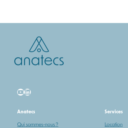
YouTube
LinkedIn
Anatecs
Services
Qui sommes-nous ?
Location