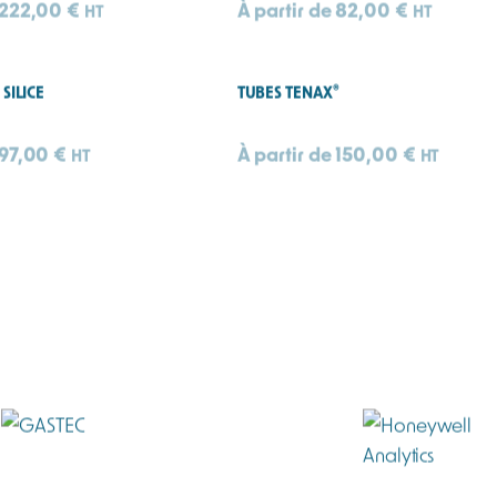
222,00
€
À partir de
82,00
€
HT
HT
®
SILICE
TUBES TENAX
97,00
€
À partir de
150,00
€
HT
HT