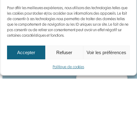
Pour offrir les meilleures expériences, nous utilisons des technologies telles que
Ressources
les cookies pour stocker et/ou accéder aux informations des appareils. Le fait
de consentir à ces technologies nous permettra de traiter des données telles
Guide
que le comportement de navigation ou les ID uniques sur ce site. Le fait de ne
Téléchargements
pas consentir ou de retirer son consentement peut avoir un effet négatif sur
certaines caractéristiques et fonctions.
DEMANDE DE DEVIS
Gaz
Accepter
Refuser
Voir les préférences
Poussières
Politique de cookies
Contact
Gérer le consentement
Mentions légales
Paiements | Livraison | CGV
Protection de la vie privée et des cookies