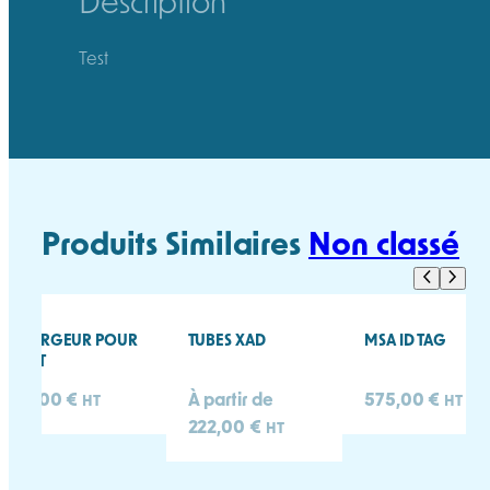
Description
Test
Produits Similaires
Non classé
CHARGEUR POUR
TUBES XAD
MSA ID TAG
MGT
80,00
€
À partir de
575,00
€
HT
HT
222,00
€
HT