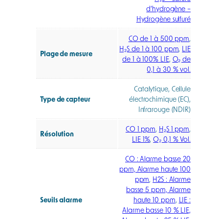
d’hydrogène –
Hydrogène sulfuré
CO de 1 à 500 ppm
,
H₂S de 1 à 100 ppm
,
LIE
Plage de mesure
de 1 à 100% LIE
,
O₂ de
0,1 à 30 % vol.
Catalytique, Cellule
Type de capteur
électrochimique (EC),
Infrarouge (NDIR)
CO 1 ppm
,
H₂S 1 ppm
,
Résolution
LIE 1%
,
O₂ 0,1 % Vol.
CO : Alarme basse 20
ppm, Alarme haute 100
ppm
,
H2S : Alarme
basse 5 ppm, Alarme
Seuils alarme
haute 10 ppm
,
LIE :
Alarme basse 10 % LIE,