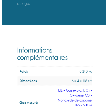
aux gaz.
Informations
complémentaires
Poids
0,240 kg
Dimensions
6 × 4 × 11,8 cm
LIE – Gaz explosif
,
O₂ –
Oxygène
,
CO –
Monoxyde de carbone
,
Gaz mesuré
H₂S – Sulfure