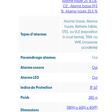
Alarme haute 25 % LIE
,
O2 : Alarme basse 19,5
%, Alarme haute 23.5 %
Alarme basse, Alarme
haute, Batterie faible,
STEL ou VLE (exposition
Types d’alarmes
à court terme), TWA ou
VME (moyenne
pondérée)
Paramétrage alarmes
Oui
Alarme sonore
Oui
Alarme LED
Oui
Indice de Protection
IP 67
Poids
240 g
118(H) x 60(l) x 40(P)
Dimensions