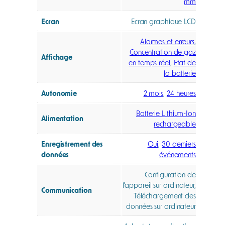
mm
Ecran
Ecran graphique LCD
Alarmes et erreurs
,
Concentration de gaz
Affichage
en temps réel
,
Etat de
la batterie
Autonomie
2 mois
,
24 heures
Batterie Lithium-Ion
Alimentation
rechargeable
Enregistrement des
Oui
,
30 derniers
données
événements
Configuration de
l’appareil sur ordinateur,
Communication
Téléchargement des
données sur ordinateur