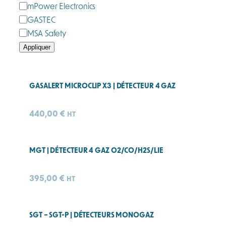
q
mPower Electronics
u
GASTEC
e
MSA Safety
Appliquer
GASALERT MICROCLIP X3 | DÉTECTEUR 4 GAZ
440,00
€
HT
MGT | DÉTECTEUR 4 GAZ O2/CO/H2S/LIE
395,00
€
HT
SGT – SGT-P | DÉTECTEURS MONOGAZ