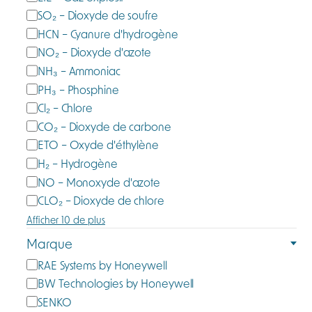
e
SO₂ – Dioxyde de soufre
r
s
HCN – Cyanure d'hydrogène
i
u
e
NO₂ – Dioxyde d'azote
r
NH₃ – Ammoniac
é
PH₃ – Phosphine
Cl₂ – Chlore
CO₂ – Dioxyde de carbone
ETO – Oxyde d'éthylène
H₂ – Hydrogène
NO – Monoxyde d'azote
CLO₂ – Dioxyde de chlore
Afficher 10 de plus
Marque
M
RAE Systems by Honeywell
a
BW Technologies by Honeywell
r
SENKO