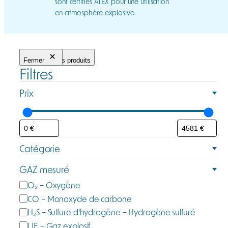
sont certifiés ATEX pour une utilisation
en atmosphère explosive.
Fermer
Filtrer les produits
Filtres
Prix
Catégorie
C
GAZ mesuré
a
G
O₂ – Oxygène
t
a
CO – Monoxyde de carbone
é
z
H₂S – Sulfure d'hydrogène – Hydrogène sulfuré
g
m
LIE – Gaz explosif
o