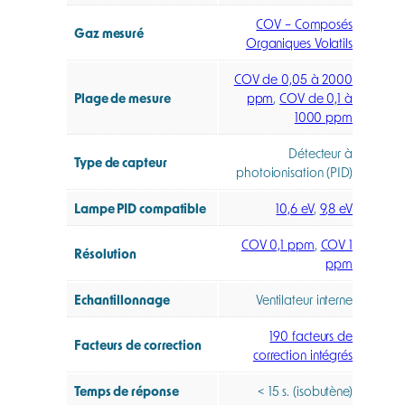
COV – Composés
Gaz mesuré
Organiques Volatils
COV de 0,05 à 2000
Plage de mesure
ppm
,
COV de 0,1 à
1000 ppm
Détecteur à
Type de capteur
photoionisation (PID)
Lampe PID compatible
10,6 eV
,
9,8 eV
COV 0,1 ppm
,
COV 1
Résolution
ppm
Echantillonnage
Ventilateur interne
190 facteurs de
Facteurs de correction
correction intégrés
Temps de réponse
< 15 s. (isobutène)