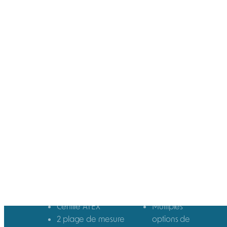
Description
Avec ses 235 g, le ToxiRAE Pro PID est un
détecteur personnel de composés
organiques volatils (COV) parmi les plus petits
du marché. Il permet de détecter rapidement
et de surveiller plus de 300 composés grâce
à son capteur PID développé par RAE
Systems.
Certifié ATEX
Multiples
2 plage de mesure
options de