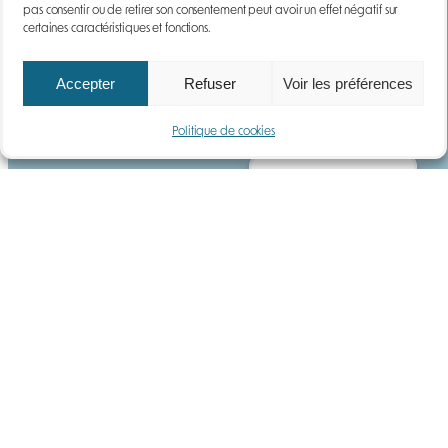
pas consentir ou de retirer son consentement peut avoir un effet négatif sur
certaines caractéristiques et fonctions.
Accepter
Refuser
Voir les préférences
YouTube
LinkedIn
Politique de cookies
Gérer le consentement
Anatecs
Qui sommes-nous ?
Notre histoire
Actualités
Carrières
Questions fréquentes
Services
Location