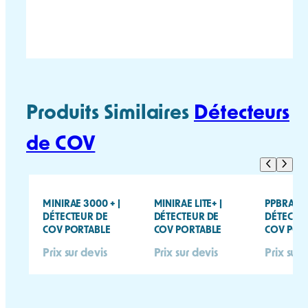
TOXIRAE PRO PID
TOXIRAE PRO PID
FICHE TECHNIQUE
MANUEL UTILISATEUR
Produits Similaires
Détecteurs
de COV
MINIRAE 3000 + |
MINIRAE LITE+ |
PPBRAE 3
DÉTECTEUR DE
DÉTECTEUR DE
DÉTECTE
COV PORTABLE
COV PORTABLE
COV POR
Prix sur devis
Prix sur devis
Prix sur 