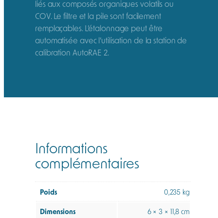
liés aux composés organiques volatils ou
COV. Le filtre et la pile sont facilement
remplaçables. L’étalonnage peut être
automatisée avec l’utilisation de la station de
calibration AutoRAE 2.
Informations
complémentaires
Poids
0,235 kg
Dimensions
6 × 3 × 11,8 cm