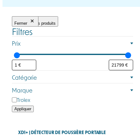
Fermer
Filtrer les produits
Filtres
Prix
Catégorie
C
Marque
a
M
Trolex
t
a
Appliquer
é
r
g
q
o
u
XD1+ | DÉTECTEUR DE POUSSIÈRE PORTABLE
r
e