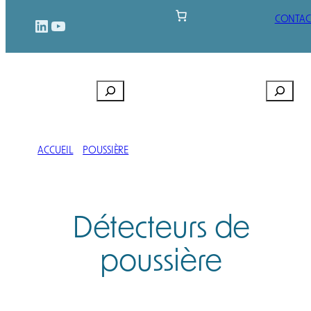
Aller
CONTAC
LinkedIn
YouTube
au
contenu
Rechercher
Recherch
ACCUEIL
/
POUSSIÈRE
/ DÉTECTEURS DE POUSSIÈRE
Détecteurs de
poussière