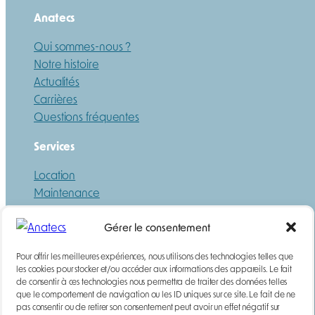
Anatecs
Qui sommes-nous ?
Notre histoire
Actualités
Carrières
Questions fréquentes
Services
Location
Maintenance
Formation
Gérer le consentement
Ressources
Pour offrir les meilleures expériences, nous utilisons des technologies telles que
Guide
les cookies pour stocker et/ou accéder aux informations des appareils. Le fait
de consentir à ces technologies nous permettra de traiter des données telles
Téléchargements
que le comportement de navigation ou les ID uniques sur ce site. Le fait de ne
pas consentir ou de retirer son consentement peut avoir un effet négatif sur
DEMANDE DE DEVIS