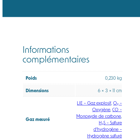
S
/
C
O
)
,
Informations
A
complémentaires
T
E
X
Poids
0,230 kg
Dimensions
6 × 3 × 11 cm
LIE – Gaz explosif
,
O₂ –
Oxygène
,
CO –
Monoxyde de carbone
,
Gaz mesuré
H₂S – Sulfure
d’hydrogène –
Hydrogène sulfuré