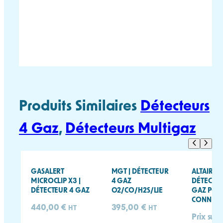
MUNI MP420 FICHE
MUNI MP420 MANUEL
TECHNIQUE
UTILISATEUR
Produits Similaires
Détecteurs
4 Gaz
, 
Détecteurs Multigaz
GASALERT
MGT | DÉTECTEUR
ALTAIR IO
MICROCLIP X3 |
4 GAZ
DÉTECTE
DÉTECTEUR 4 GAZ
O2/CO/H2S/LIE
GAZ POR
CONNECT
440,00
€
395,00
€
HT
HT
Prix sur 