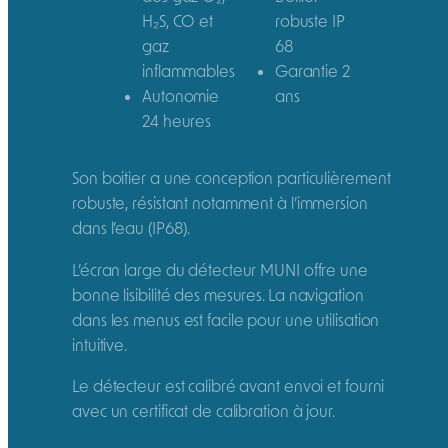
H₂S, CO et
robuste IP
0
gaz
68
4
inflammables
Garantie 2
g
Autonomie
ans
a
24 heures
z
(
L
Son boitier a une conception particulièrement
I
robuste, résistant notamment à l’immersion
E
dans l’eau (IP68).
/
L’écran large du détecteur MUNI offre une
O
bonne lisibilité des mesures. La navigation
2
dans les menus est facile pour une utilisation
-
intuitive.
L
F
Le détecteur est calibré avant envoi et fourni
/
avec un certificat de calibration à jour.
H
2